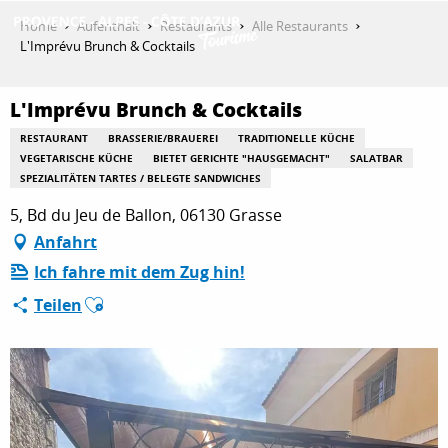
Aller
Home
Aufenthalt
Restaurants
Alle Restaurants
au
L'Imprévu Brunch & Cocktails
contenu
ENTDECKEN
principal
L'Imprévu Brunch & Cocktails
RESTAURANT
BRASSERIE/BRAUEREI
TRADITIONELLE KÜCHE
AKTIVITÄTEN
VEGETARISCHE KÜCHE
BIETET GERICHTE "HAUSGEMACHT"
SALATBAR
SPEZIALITÄTEN TARTES / BELEGTE SANDWICHES
5, Bd du Jeu de Ballon, 06130 Grasse
AUFENTHALT
Anfahrt
Ich fahre mit dem Zug hin!
Ajouter aux favoris
Teilen
ESPACE PRO