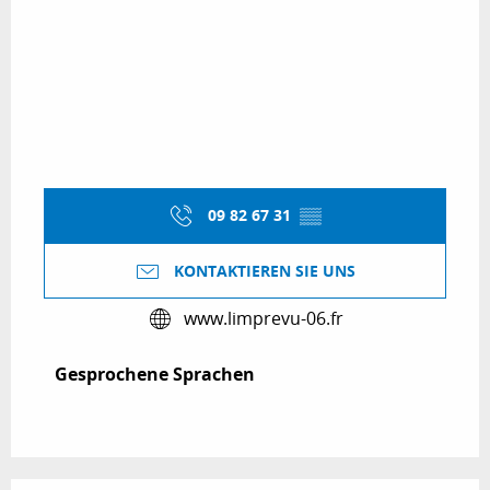
09 82 67 31
▒▒
KONTAKTIEREN SIE UNS
www.limprevu-06.fr
Gesprochene Sprachen
Gesprochene Sprachen