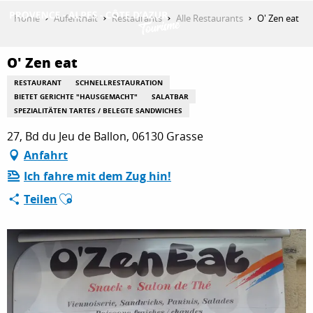
Aller
Home
Aufenthalt
Restaurants
Alle Restaurants
O' Zen eat
au
contenu
ENTDECKEN
principal
O' Zen eat
RESTAURANT
SCHNELLRESTAURATION
BIETET GERICHTE "HAUSGEMACHT"
SALATBAR
AKTIVITÄTEN
SPEZIALITÄTEN TARTES / BELEGTE SANDWICHES
27, Bd du Jeu de Ballon, 06130 Grasse
Anfahrt
AUFENTHALT
Ich fahre mit dem Zug hin!
Ajouter aux favoris
Teilen
ESPACE PRO