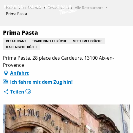
Aller
Home
Aufenthalt
Restaurants
Alle Restaurants
au
Prima Pasta
contenu
ENTDECKEN
principal
Prima Pasta
RESTAURANT
TRADITIONELLE KÜCHE
MITTELMEERKÜCHE
AKTIVITÄTEN
ITALIENISCHE KÜCHE
Prima Pasta, 28 place des Cardeurs, 13100 Aix-en-
Provence
AUFENTHALT
Anfahrt
Ich fahre mit dem Zug hin!
Ajouter aux favoris
Teilen
ESPACE PRO