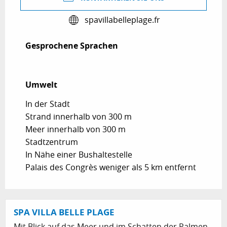
spavillabelleplage.fr
Gesprochene Sprachen
Gesprochene Sprachen
Umwelt
Umwelt
In der Stadt
Strand innerhalb von 300 m
Meer innerhalb von 300 m
Stadtzentrum
In Nähe einer Bushaltestelle
Palais des Congrès weniger als 5 km entfernt
SPA VILLA BELLE PLAGE
Mit Blick auf das Meer und im Schatten der Palmen