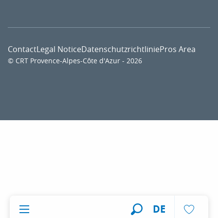
Contact
Legal Notice
Datenschutzrichtlinie
Pros Area
© CRT Provence-Alpes-Côte d'Azur - 2026
Voir l
DE