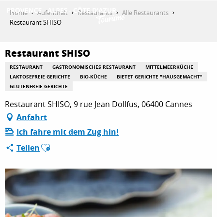
Aller
Home
Aufenthalt
Restaurants
Alle Restaurants
au
Restaurant SHISO
contenu
ENTDECKEN
principal
Restaurant SHISO
RESTAURANT
GASTRONOMISCHES RESTAURANT
MITTELMEERKÜCHE
AKTIVITÄTEN
LAKTOSEFREIE GERICHTE
BIO-KÜCHE
BIETET GERICHTE "HAUSGEMACHT"
GLUTENFREIE GERICHTE
Restaurant SHISO, 9 rue Jean Dollfus, 06400 Cannes
AUFENTHALT
Anfahrt
Ich fahre mit dem Zug hin!
Ajouter aux favoris
Teilen
ESPACE PRO