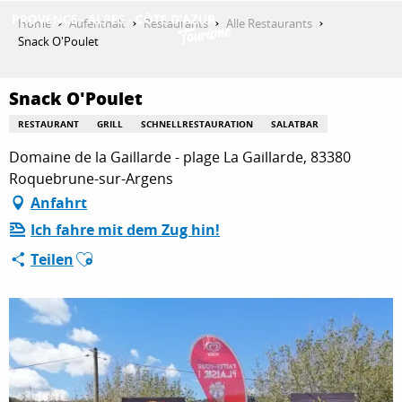
Aller
Home
Aufenthalt
Restaurants
Alle Restaurants
au
Snack O'Poulet
contenu
ENTDECKEN
principal
Snack O'Poulet
RESTAURANT
GRILL
SCHNELLRESTAURATION
SALATBAR
AKTIVITÄTEN
Domaine de la Gaillarde - plage La Gaillarde, 83380
Roquebrune-sur-Argens
Anfahrt
AUFENTHALT
Ich fahre mit dem Zug hin!
Ajouter aux favoris
Teilen
ESPACE PRO