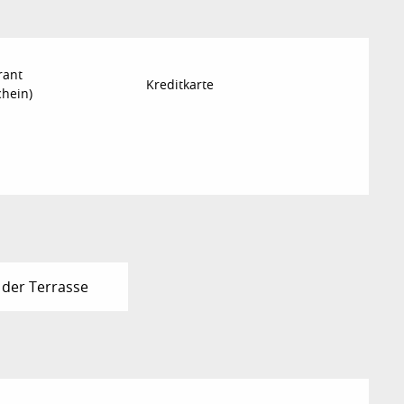
rant
Kreditkarte
chein)
 der Terrasse