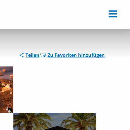
Voir les favoris
DE
Suche
Ajouter aux favoris
Teilen
Zu Favoriten hinzufügen