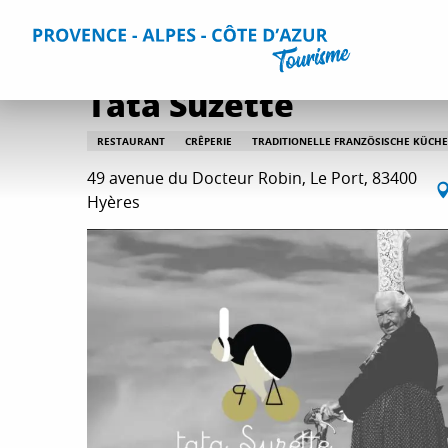
Aller
Home
Aufenthalt
Restaurants
Alle Restaurants
Ta
au
contenu
principal
Tata Suzette
RESTAURANT
CRÊPERIE
TRADITIONELLE FRANZÖSISCHE KÜCHE
49 avenue du Docteur Robin, Le Port, 83400
Hyères