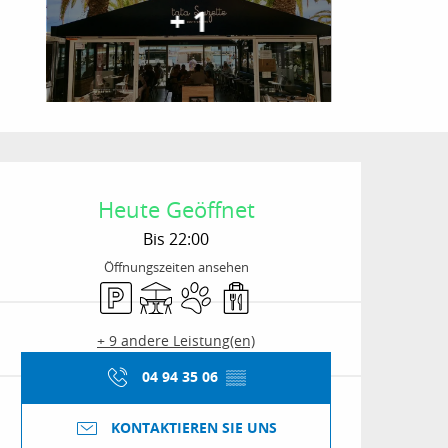
+ 1
Öffnungszeiten & Kon
Heute Geöffnet
Bis 22:00
Öffnungszeiten ansehen
Parkplatz
Terrasse
Tiere erlaubt
Verkauf zum Mitnehmen
+ 9 andere Leistung(en)
04 94 35 06
▒▒
KONTAKTIEREN SIE UNS