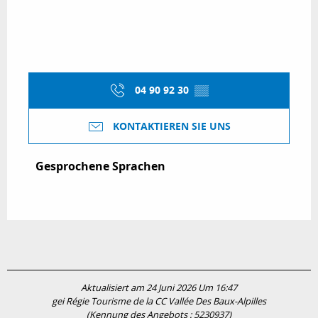
04 90 92 30
▒▒
KONTAKTIEREN SIE UNS
Gesprochene Sprachen
Gesprochene Sprachen
Aktualisiert am 24 Juni 2026 Um 16:47
gei Régie Tourisme de la CC Vallée Des Baux-Alpilles
(Kennung des Angebots :
5230937
)