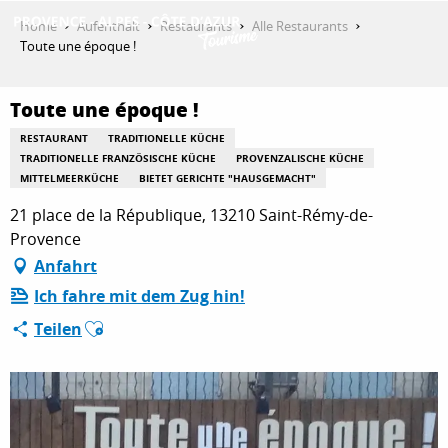
Aller
Home
Aufenthalt
Restaurants
Alle Restaurants
au
Toute une époque !
contenu
ENTDECKEN
principal
Toute une époque !
RESTAURANT
TRADITIONELLE KÜCHE
AKTIVITÄTEN
TRADITIONELLE FRANZÖSISCHE KÜCHE
PROVENZALISCHE KÜCHE
MITTELMEERKÜCHE
BIETET GERICHTE "HAUSGEMACHT"
21 place de la République, 13210 Saint-Rémy-de-
AUFENTHALT
Provence
Anfahrt
Ich fahre mit dem Zug hin!
ESPACE PRO
Ajouter aux favoris
Teilen