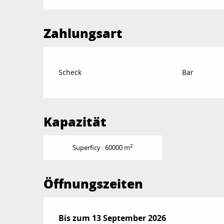
Zahlungsart
Scheck
Bar
Kapazität
2
Superficy : 60000 m
Öffnungszeiten
vom
Bis zum
6 Juni 2026
13 September 2026
bis zum
13 September 20