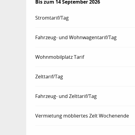
ab
Bis zum
7 Juni 2026
14 September 2026
bis zum
14 September 2026
Stromtarif/Tag
Fahrzeug- und Wohnwagentarif/Tag
Wohnmobilplatz Tarif
Zelttarif/Tag
Fahrzeug- und Zelttarif/Tag
Vermietung möbliertes Zelt Wochenende