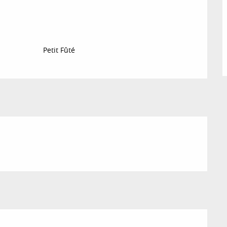
ichkeiten
Petit Fûté