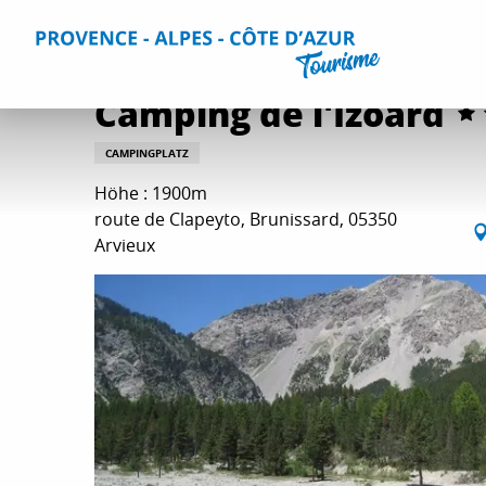
Aller
Home
Aufenthalt
Unterkünfte
Alle Campingplätze
au
contenu
principal
Camping de l'Izoard
CAMPINGPLATZ
Höhe : 1900m
route de Clapeyto, Brunissard, 05350
Arvieux