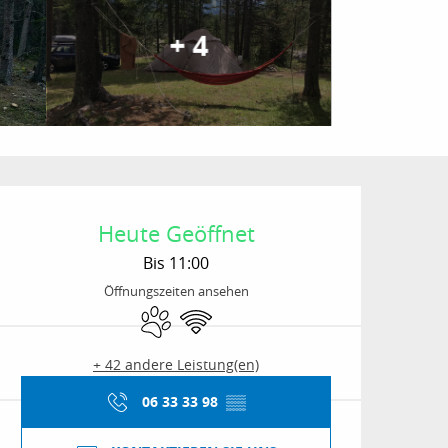
+ 4
Öffnungszeiten & Kon
Heute Geöffnet
Bis 11:00
Öffnungszeiten ansehen
Tiere erlaubt
Wi-Fi
+ 42 andere Leistung(en)
06 33 33 98
▒▒