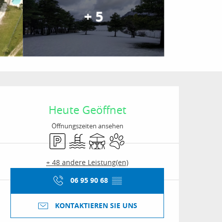
+ 5
Öffnungszeiten & Kon
Heute Geöffnet
Öffnungszeiten ansehen
Parkplatz
Schwimmbad
Terrasse
Tiere erlaubt
+ 48 andere Leistung(en)
06 95 90 68
▒▒
KONTAKTIEREN SIE UNS