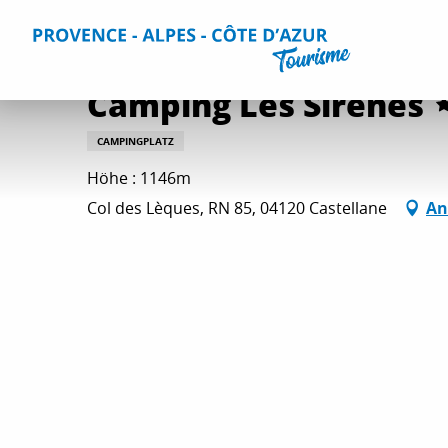
Aller
Home
Aufenthalt
Unterkünfte
Alle Campingplätze
au
contenu
principal
Camping Les Sirènes
CAMPINGPLATZ
Höhe : 1146m
Col des Lèques, RN 85, 04120 Castellane
An