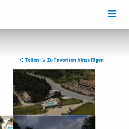
Voir les favoris
DE
Suche
Ajouter aux favoris
Teilen
Zu Favoriten hinzufügen