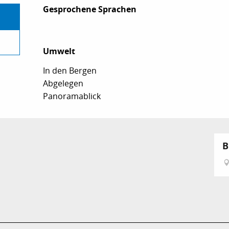
Gesprochene Sprachen
Gesprochene Sprachen
Umwelt
Umwelt
In den Bergen
Abgelegen
Panoramablick
B