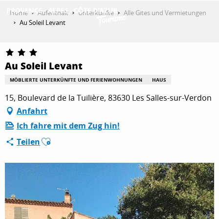
Aller
Home
Aufenthalt
Unterkünfte
Alle Gites und Vermietungen
au
Au Soleil Levant
contenu
ENTDECKEN
principal
Au Soleil Levant
AKTIVITÄTEN
MÖBLIERTE UNTERKÜNFTE UND FERIENWOHNUNGEN
HAUS
15, Boulevard de la Tuilière, 83630 Les Salles-sur-Verdon
Anfahrt
AUFENTHALT
Ich fahre mit dem Zug hin!
Ajouter aux favoris
Teilen
ESPACE PRO