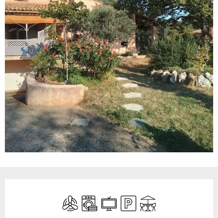
Öffnungszeiten & Kontaktdaten
Klimaanlage
Waschmaschine
Fernsehen
Parkplatz
Terrasse