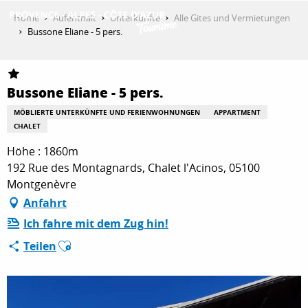
Aller
Home
Aufenthalt
Unterkünfte
Alle Gites und Vermietungen
au
Bussone Eliane - 5 pers.
contenu
ENTDECKEN
principal
Bussone Eliane - 5 pers.
AKTIVITÄTEN
MÖBLIERTE UNTERKÜNFTE UND FERIENWOHNUNGEN
APPARTMENT
CHALET
Höhe : 1860m
AUFENTHALT
192 Rue des Montagnards, Chalet l'Acinos, 05100
Montgenèvre
Anfahrt
ESPACE PRO
Ich fahre mit dem Zug hin!
Ajouter aux favoris
Teilen