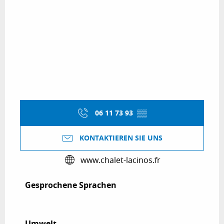
06 11 73 93
▒▒
KONTAKTIEREN SIE UNS
www.chalet-lacinos.fr
Gesprochene Sprachen
Gesprochene Sprachen
Umwelt
Umwelt