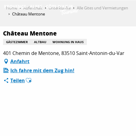
Aller
Home
Aufenthalt
Unterkünfte
Alle Gites und Vermietungen
au
Château Mentone
contenu
ENTDECKEN
principal
Château Mentone
GÄSTEZIMMER
ALTBAU
WOHNUNG IN HAUS
AKTIVITÄTEN
401 Chemin de Mentone, 83510 Saint-Antonin-du-Var
Anfahrt
Ich fahre mit dem Zug hin!
AUFENTHALT
Ajouter aux favoris
Teilen
ESPACE PRO