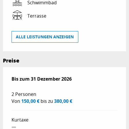
Schwimmbad
Terrasse
ALLE LEISTUNGEN ANZEIGEN
Preise
ab
Bis zum
4 Februar 2026
31 Dezember 2026
bis zum
31 Dezember 2026
2 Personen
Von
150,00 €
bis zu
380,00 €
Kurtaxe
—