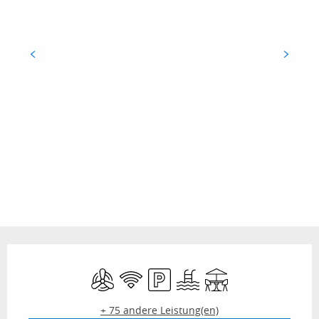
Öffnungszeiten & Kontaktdaten
Klimaanlage
Wi-Fi
Parkplatz
Schwimmbad
Terrasse
+ 75 andere Leistung(en)