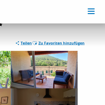
Voir les favoris
DE
Suche
Ajouter aux favoris
Teilen
Zu Favoriten hinzufügen