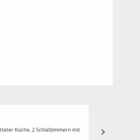
MERLOT T2 - 4 
tteter Küche, 2 Schlafzimmern mit
44 m² große Ferien
(Doppelbett und Au