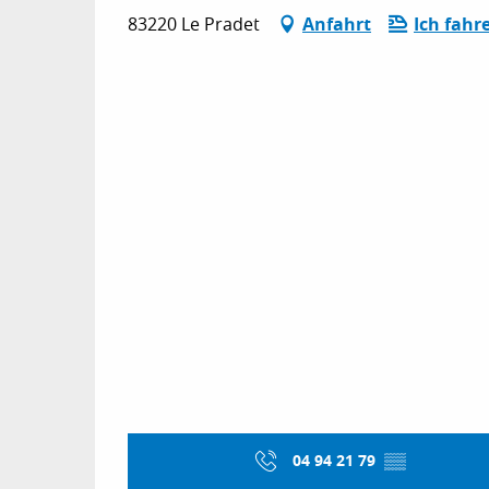
83220 Le Pradet
Anfahrt
Ich fahr
04 94 21 79
▒▒