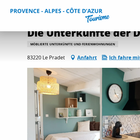
Aller
Home
Aufenthalt
Unterkünfte
Alle Gites und Vermi
au
contenu
principal
Die Unterkünfte der D
MÖBLIERTE UNTERKÜNFTE UND FERIENWOHNUNGEN
83220 Le Pradet
Anfahrt
Ich fahre mi