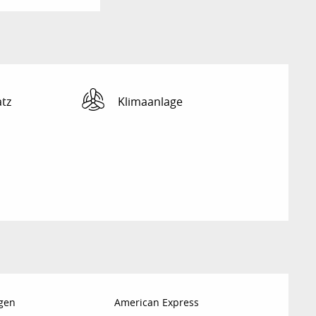
atz
Klimaanlage
gen
American Express