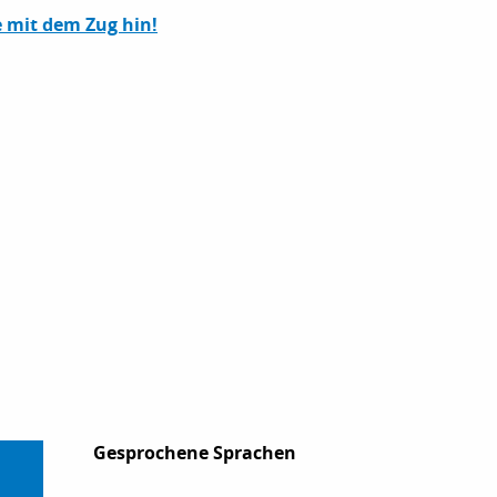
e mit dem Zug hin!
Gesprochene Sprachen
Gesprochene Sprachen