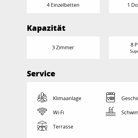
4 Einzelbetten
1 Do
Kapazität
8 
3 Zimmer
Supe
Service
Klimaanlage
Geschi
Wi-Fi
Schwi
Terrasse