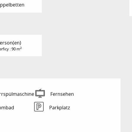
ppelbetten
Person(en)
2
rficy : 90 m
rrspülmaschine
Fernsehen
mmbad
Parkplatz