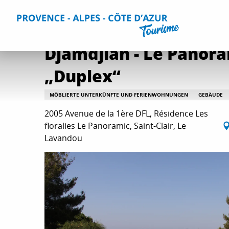
Aller
Home
Aufenthalt
Unterkünfte
Alle Gites und Vermi
au
contenu
principal
Djamdjian - Le Panora
„Duplex“
MÖBLIERTE UNTERKÜNFTE UND FERIENWOHNUNGEN
GEBÄUDE
2005 Avenue de la 1ère DFL, Résidence Les
floralies Le Panoramic, Saint-Clair, Le
Lavandou