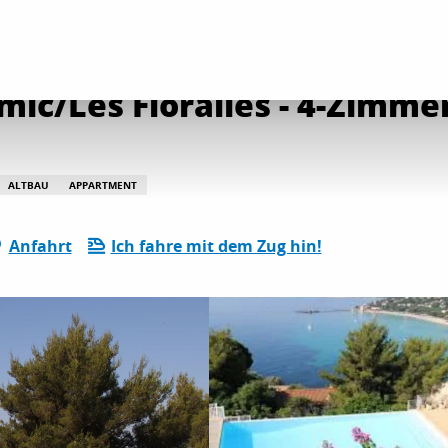
etungen
Djamdjian - Le Panoramic/Les Floralies - 4-Zimmer-Apartment „D
mic/Les Floralies - 4-Zimm
ALTBAU
APPARTMENT
Anfahrt
Ich fahre mit dem Zug hin!