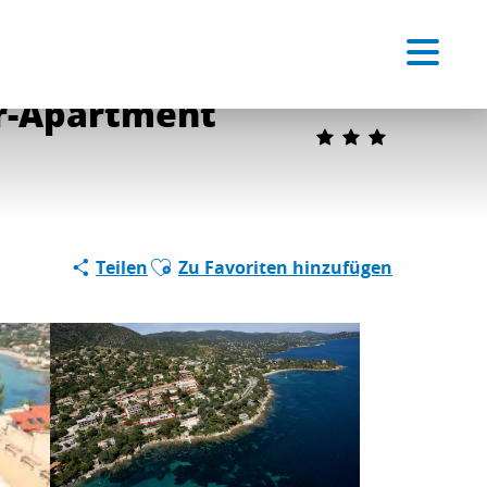
uplex“
Voir les favoris
DE
Suche
er-Apartment
Ajouter aux favoris
Teilen
Zu Favoriten hinzufügen