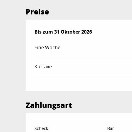
Preise
ab
Bis zum
31 Januar 2026
31 Oktober 2026
bis zum
31 Oktober 202
Eine Woche
Kurtaxe
Zahlungsart
Scheck
Bar