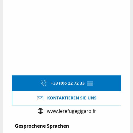
+33 (0)6 22 72 33
▒▒
KONTAKTIEREN SIE UNS
www.lerefugegigaro.fr
Gesprochene Sprachen
Gesprochene Sprachen