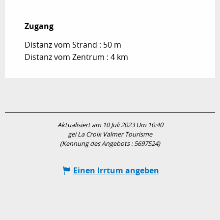
Zugang
Zugang
Distanz vom Strand : 50 m
Distanz vom Zentrum : 4 km
Aktualisiert am 10 Juli 2023 Um 10:40
gei La Croix Valmer Tourisme
(Kennung des Angebots :
5697524
)
Einen Irrtum angeben