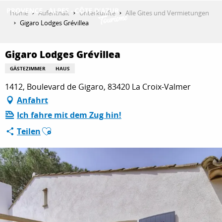
Aller
Home
Aufenthalt
Unterkünfte
Alle Gites und Vermietungen
au
Gigaro Lodges Grévillea
contenu
ENTDECKEN
principal
Gigaro Lodges Grévillea
GÄSTEZIMMER
HAUS
AKTIVITÄTEN
1412, Boulevard de Gigaro, 83420 La Croix-Valmer
Anfahrt
Ich fahre mit dem Zug hin!
AUFENTHALT
Ajouter aux favoris
Teilen
ESPACE PRO