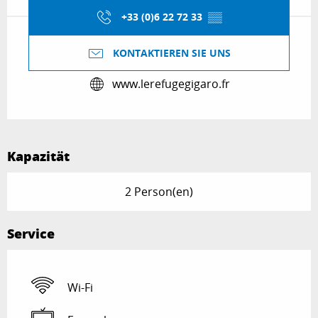
+33 (0)6 22 72 33
▒▒
KONTAKTIEREN SIE UNS
www.lerefugegigaro.fr
Kapazität
2 Person(en)
Service
Wi-Fi