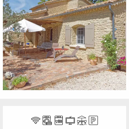
Öffnungszeiten & Kontaktdaten
Wi-Fi
Waschmaschine
Geschirrspülmaschine
Fernsehen
Terrasse
Parkplatz