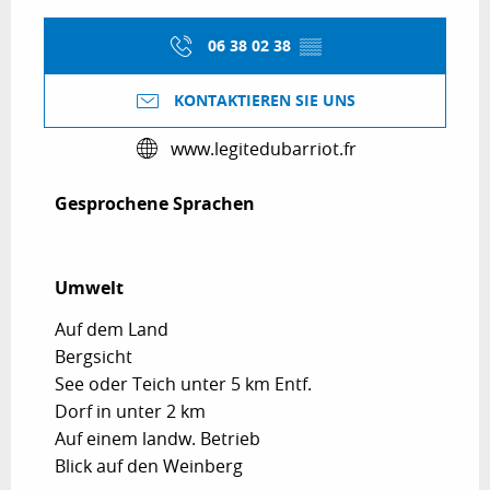
06 38 02 38
▒▒
KONTAKTIEREN SIE UNS
www.legitedubarriot.fr
Gesprochene Sprachen
Gesprochene Sprachen
Umwelt
Umwelt
Auf dem Land
Bergsicht
See oder Teich unter 5 km Entf.
Dorf in unter 2 km
Auf einem landw. Betrieb
Blick auf den Weinberg