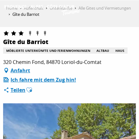
Aller
Home
Aufenthalt
Unterkünfte
Alle Gites und Vermietungen
au
Gîte du Barriot
contenu
ENTDECKEN
principal
Gîte du Barriot
AKTIVITÄTEN
MÖBLIERTE UNTERKÜNFTE UND FERIENWOHNUNGEN
ALTBAU
HAUS
320 Chemin Fond, 84870 Loriol-du-Comtat
Anfahrt
AUFENTHALT
Ich fahre mit dem Zug hin!
Ajouter aux favoris
Teilen
ESPACE PRO