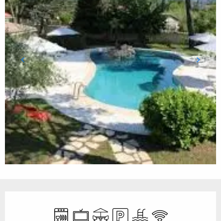
Öffnungszeiten & Kontaktdaten
Geschirrspülmaschine
Fernsehen
Terrasse
Parkplatz
Schwimmbad
Wi-Fi