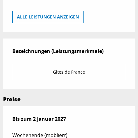
ALLE LEISTUNGEN ANZEIGEN
Leistungensmöglichkeiten
Bezeichnungen (Leistungsmerkmale)
Bezeichnungen (Leistungsmerkmale)
Gîtes de France
Preise
ab
Bis zum
3 Januar 2026
2 Januar 2027
bis zum
2 Januar 2027
Wochenende (möbliert)