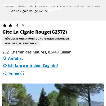
Aller
Home
Aufenthalt
Unterkünfte
Alle Gites und Vermietungen
au
Gîte La Cigale Rouge(G2572)
contenu
ENTDECKEN
principal
Gîte La Cigale Rouge(G2572)
AKTIVITÄTEN
MÖBLIERTE UNTERKÜNFTE UND FERIENWOHNUNGEN
MÖBLIERT, ALLEINSTEHEND
282, Chemin des Maures, 83440 Callian
AUFENTHALT
Anfahrt
Ich fahre mit dem Zug hin!
Ajouter aux favoris
Teilen
ESPACE PRO