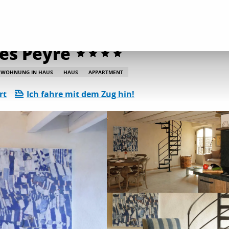
etungen
Grenache - Domaine des Peyre
es Peyre
WOHNUNG IN HAUS
HAUS
APPARTMENT
rt
Ich fahre mit dem Zug hin!