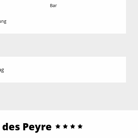
Bar
ung
ag
 des Peyre