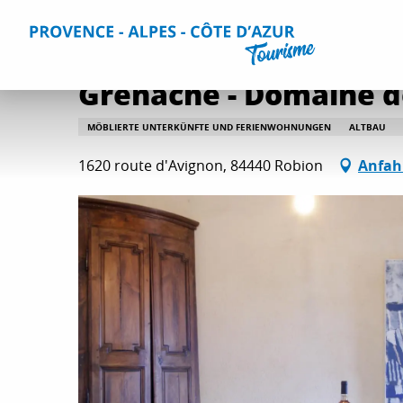
Aller
Home
Aufenthalt
Unterkünfte
Alle Gites und Vermi
au
contenu
principal
Grenache - Domaine d
MÖBLIERTE UNTERKÜNFTE UND FERIENWOHNUNGEN
ALTBAU
1620 route d'Avignon, 84440 Robion
Anfah