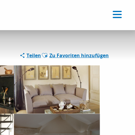
Voir les favoris
DE
Suche
Ajouter aux favoris
Teilen
Zu Favoriten hinzufügen