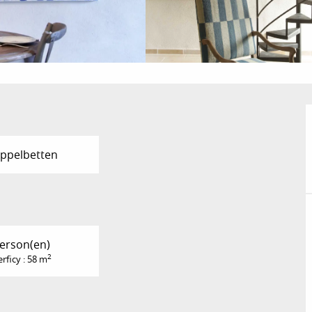
ppelbetten
Person(en)
2
rficy : 58 m