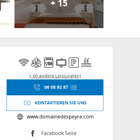
+ 15
Öffnungszeiten & Kon
Wi-Fi
Klimaanlage
Geschirrspülmaschine
Fernsehen
Parkplatz
Schwimmbad
+ 60 andere Leistung(en)
06 08 92 87
▒▒
KONTAKTIEREN SIE UNS
www.domainedespeyre.com
Facebook Seite