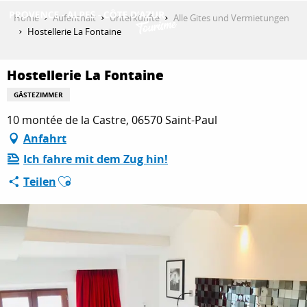
Aller
Home
Aufenthalt
Unterkünfte
Alle Gites und Vermietungen
au
Hostellerie La Fontaine
contenu
ENTDECKEN
principal
Hostellerie La Fontaine
GÄSTEZIMMER
AKTIVITÄTEN
10 montée de la Castre, 06570 Saint-Paul
Anfahrt
Ich fahre mit dem Zug hin!
AUFENTHALT
Ajouter aux favoris
Teilen
ESPACE PRO