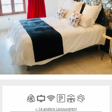
Öffnungszeiten & Kontaktdaten
Klimaanlage
Fernsehen
Wi-Fi
Parkplatz
Terrasse
Tiere erlaubt
+ 14 andere Leistung(en)