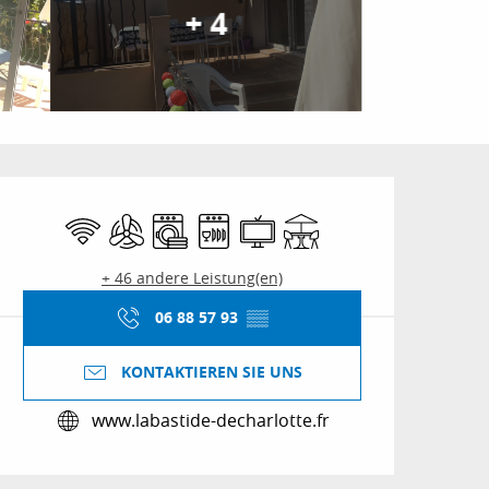
+ 4
Öffnungszeiten & Kon
Wi-Fi
Klimaanlage
Waschmaschine
Geschirrspülmaschine
Fernsehen
Terrasse
+ 46 andere Leistung(en)
06 88 57 93
▒▒
KONTAKTIEREN SIE UNS
www.labastide-decharlotte.fr