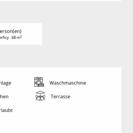
Person(en)
2
rficy : 68 m
nlage
Waschmaschine
ehen
Terrasse
rlaubt