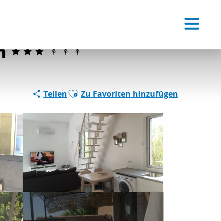
Voir les favoris
DE
Suche
n
Ajouter aux favoris
Teilen
Zu Favoriten hinzufügen