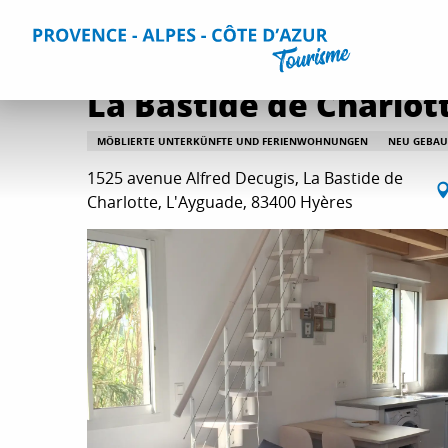
Aller
Home
Aufenthalt
Unterkünfte
Alle Gites und Vermi
au
contenu
principal
La Bastide de Charlot
MÖBLIERTE UNTERKÜNFTE UND FERIENWOHNUNGEN
NEU GEBAU
1525 avenue Alfred Decugis, La Bastide de
Charlotte, L'Ayguade, 83400 Hyères