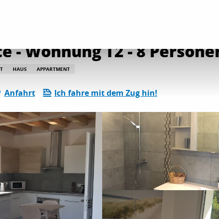
etungen
La Bastide de Charlotte - Wohnung T2 - 8 Personen
te - Wohnung T2 - 8 Persone
T
HAUS
APPARTMENT
Anfahrt
Ich fahre mit dem Zug hin!