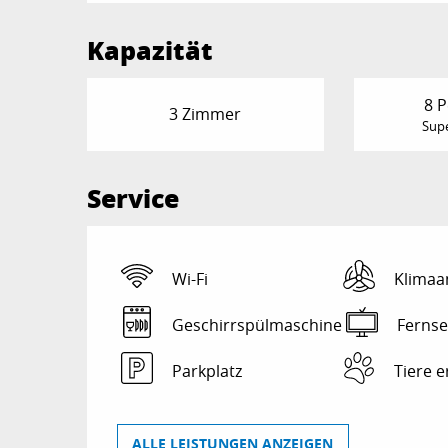
Kapazität
8 
3 Zimmer
Supe
Service
Wi-Fi
Klimaa
Geschirrspülmaschine
Ferns
Parkplatz
Tiere e
ALLE LEISTUNGEN ANZEIGEN