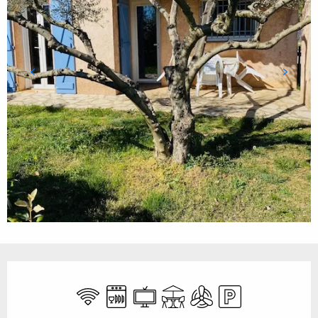
Öffnungszeiten & Kontaktdaten
Wi-Fi
Geschirrspülmaschine
Fernsehen
Terrasse
Klimaanlage
Parkplatz