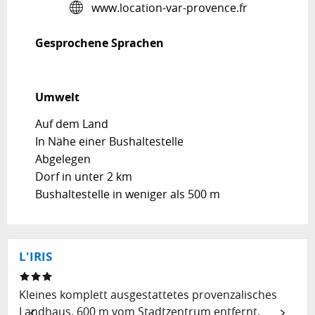
www.location-var-provence.fr
Gesprochene Sprachen
Gesprochene Sprachen
Umwelt
Umwelt
Auf dem Land
In Nähe einer Bushaltestelle
Abgelegen
Dorf in unter 2 km
Bushaltestelle in weniger als 500 m
L'IRIS
Kleines komplett ausgestattetes provenzalisches
Landhaus. 600 m vom Stadtzentrum entfernt.