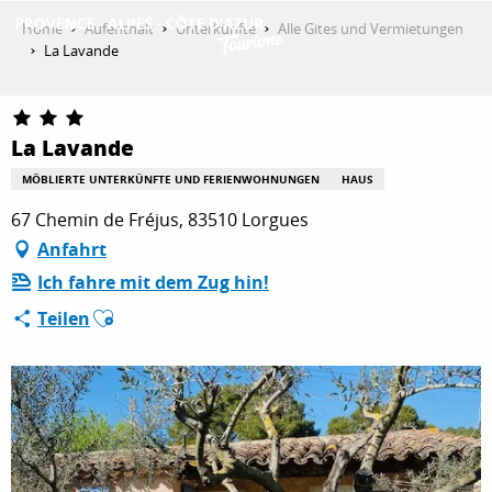
Aller
Home
Aufenthalt
Unterkünfte
Alle Gites und Vermietungen
au
La Lavande
contenu
ENTDECKEN
principal
La Lavande
AKTIVITÄTEN
MÖBLIERTE UNTERKÜNFTE UND FERIENWOHNUNGEN
HAUS
67 Chemin de Fréjus, 83510 Lorgues
Anfahrt
AUFENTHALT
Ich fahre mit dem Zug hin!
Ajouter aux favoris
Teilen
ESPACE PRO