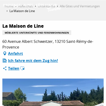
Aller
Home
Aufenthalt
Unterkünfte
Alle Gites und Vermietungen
au
La Maison de Line
contenu
ENTDECKEN
principal
La Maison de Line
MÖBLIERTE UNTERKÜNFTE UND FERIENWOHNUNGEN
AKTIVITÄTEN
60 Avenue Albert Schweitzer, 13210 Saint-Rémy-de-
Provence
Anfahrt
AUFENTHALT
Ich fahre mit dem Zug hin!
Ajouter aux favoris
Teilen
ESPACE PRO