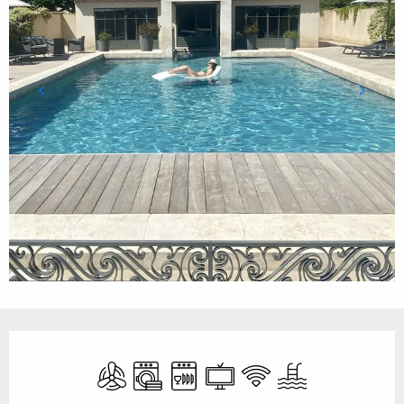
Öffnungszeiten & Kontaktdaten
Klimaanlage
Waschmaschine
Geschirrspülmaschine
Fernsehen
Wi-Fi
Schwimmbad