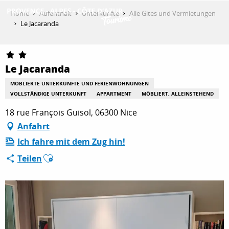
Aller
Home
Aufenthalt
Unterkünfte
Alle Gites und Vermietungen
au
Le Jacaranda
contenu
ENTDECKEN
principal
Le Jacaranda
AKTIVITÄTEN
MÖBLIERTE UNTERKÜNFTE UND FERIENWOHNUNGEN
VOLLSTÄNDIGE UNTERKUNFT
APPARTMENT
MÖBLIERT, ALLEINSTEHEND
18 rue François Guisol, 06300 Nice
AUFENTHALT
Anfahrt
Ich fahre mit dem Zug hin!
Ajouter aux favoris
Teilen
ESPACE PRO