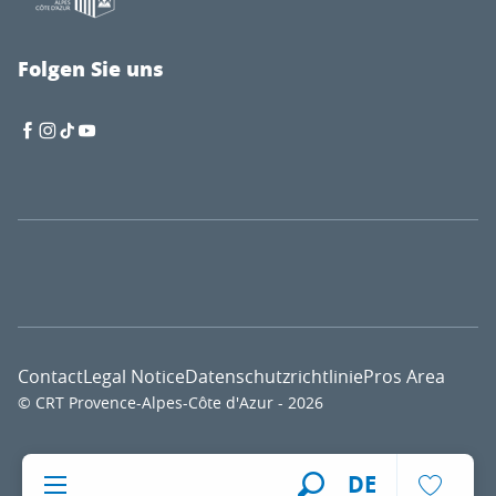
Folgen Sie uns
Contact
Legal Notice
Datenschutzrichtlinie
Pros Area
© CRT Provence-Alpes-Côte d'Azur - 2026
Voir l
DE