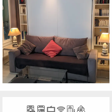
Öffnungszeiten & Kontaktdaten
Waschmaschine
Geschirrspülmaschine
Fernsehen
Wi-Fi
Aufzug
Klimaanlage