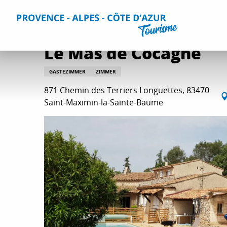
Aller
Home
Aufenthalt
Unterkünfte
Alle Gites und Vermi
au
contenu
principal
Le Mas de Cocagne
GÄSTEZIMMER
ZIMMER
871 Chemin des Terriers Longuettes, 83470
Saint-Maximin-la-Sainte-Baume