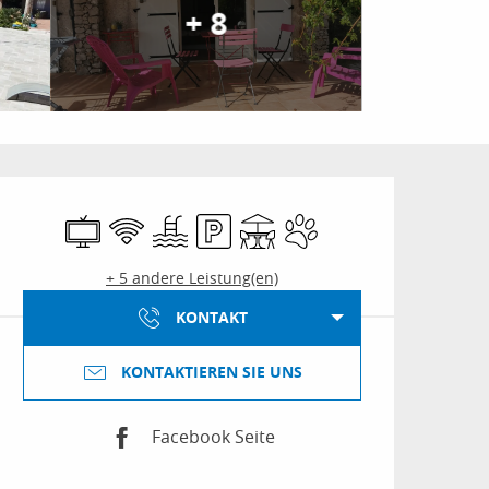
+ 8
Öffnungszeiten & Kon
Fernsehen
Wi-Fi
Schwimmbad
Parkplatz
Terrasse
Tiere erlaubt
+ 5 andere Leistung(en)
KONTAKT
KONTAKTIEREN SIE UNS
Facebook Seite