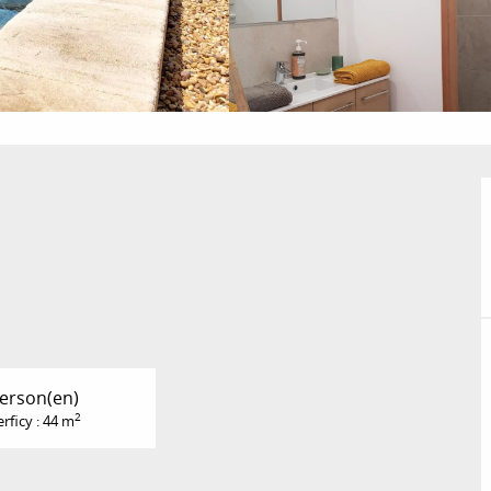
Person(en)
2
rficy : 44 m