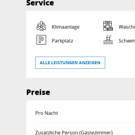
Service
Klimaanlage
Wasch
Parkplatz
Schwi
ALLE LEISTUNGEN ANZEIGEN
Preise
Preise 2026
Pro Nacht
Zusätzliche Person (Gästezimmer)