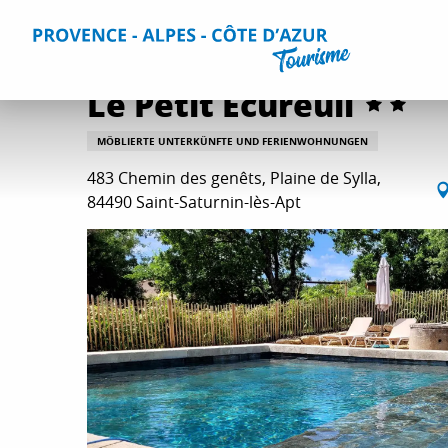
Aller
Home
Aufenthalt
Unterkünfte
Alle Gites und Vermi
au
contenu
principal
Le Petit Écureuil
MÖBLIERTE UNTERKÜNFTE UND FERIENWOHNUNGEN
483 Chemin des genêts, Plaine de Sylla,
84490 Saint-Saturnin-lès-Apt