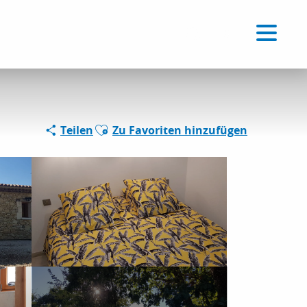
Voir les favoris
DE
Suche
Ajouter aux favoris
Teilen
Zu Favoriten hinzufügen