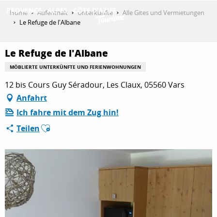
Aller
Home
Aufenthalt
Unterkünfte
Alle Gites und Vermietungen
au
Le Refuge de l'Albane
contenu
ENTDECKEN
principal
Le Refuge de l'Albane
MÖBLIERTE UNTERKÜNFTE UND FERIENWOHNUNGEN
AKTIVITÄTEN
12 bis Cours Guy Séradour, Les Claux, 05560 Vars
Anfahrt
Ich fahre mit dem Zug hin!
AUFENTHALT
Ajouter aux favoris
Teilen
ESPACE PRO