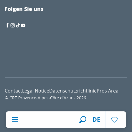
Folgen Sie uns
Contact
Legal Notice
Datenschutzrichtlinie
Pros Area
© CRT Provence-Alpes-Côte d'Azur - 2026
Voir l
DE
Suche