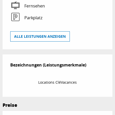
Fernsehen
Parkplatz
ALLE LEISTUNGEN ANZEIGEN
Leistungensmöglichkeiten
Bezeichnungen (Leistungsmerkmale)
Bezeichnungen (Leistungsmerkmale)
Locations CléVacances
Preise