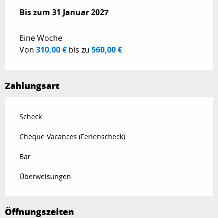
ab
Bis zum
3 Januar 2026
31 Januar 2027
bis zum
31 Januar 2027
Eine Woche
Von
310,00 €
bis zu
560,00 €
Zahlungsart
Scheck
Chèque Vacances (Ferienscheck)
Bar
Überweisungen
Öffnungszeiten