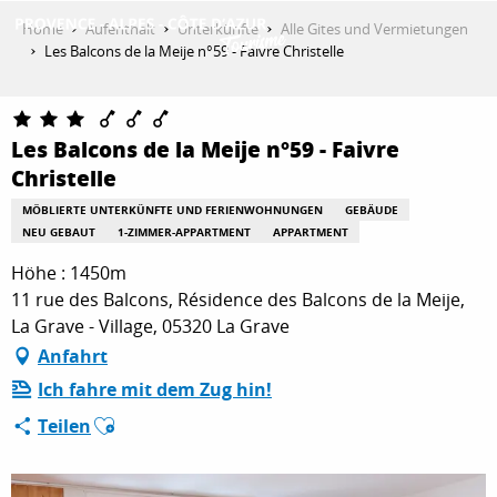
Aller
Home
Aufenthalt
Unterkünfte
Alle Gites und Vermietungen
au
Les Balcons de la Meije n°59 - Faivre Christelle
contenu
ENTDECKEN
principal
Les Balcons de la Meije n°59 - Faivre
Christelle
AKTIVITÄTEN
MÖBLIERTE UNTERKÜNFTE UND FERIENWOHNUNGEN
GEBÄUDE
NEU GEBAUT
1-ZIMMER-APPARTMENT
APPARTMENT
AUFENTHALT
Höhe : 1450m
11 rue des Balcons, Résidence des Balcons de la Meije,
La Grave - Village, 05320 La Grave
ESPACE PRO
Anfahrt
Ich fahre mit dem Zug hin!
Ajouter aux favoris
Teilen