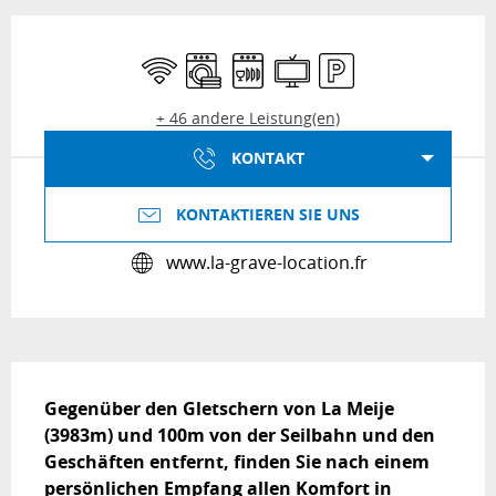
Öffnungszeiten & Kontaktdaten
Wi-Fi
Waschmaschine
Geschirrspülmaschine
Fernsehen
Parkplatz
+ 46 andere Leistung(en)
KONTAKT
KONTAKTIEREN SIE UNS
www.la-grave-location.fr
Beschreibung
Gegenüber den Gletschern von La Meije 
(3983m) und 100m von der Seilbahn und den 
Geschäften entfernt, finden Sie nach einem 
persönlichen Empfang allen Komfort in 