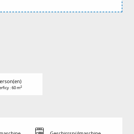
Person(en)
2
rficy : 60 m
maschine
Geschirrspülmaschine