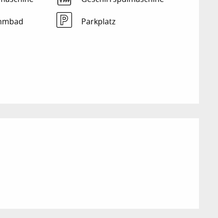
mmbad
Parkplatz
ichkeiten