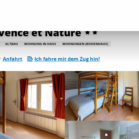
etungen
Les Cigales - Gîtes Provence et Nature
ovence et Nature
ALTBAU
WOHNUNG IN HAUS
WOHNUNGEN (REIHENHAUS)
Anfahrt
Ich fahre mit dem Zug hin!