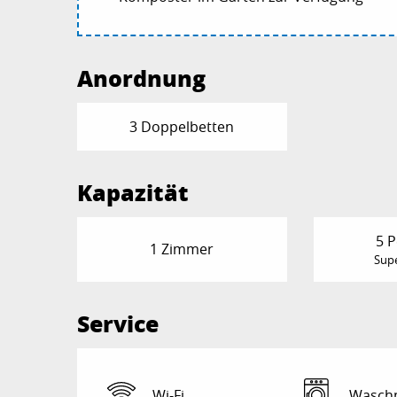
Anordnung
3 Doppelbetten
Kapazität
5 
1 Zimmer
Supe
Service
Wi-Fi
Wasch