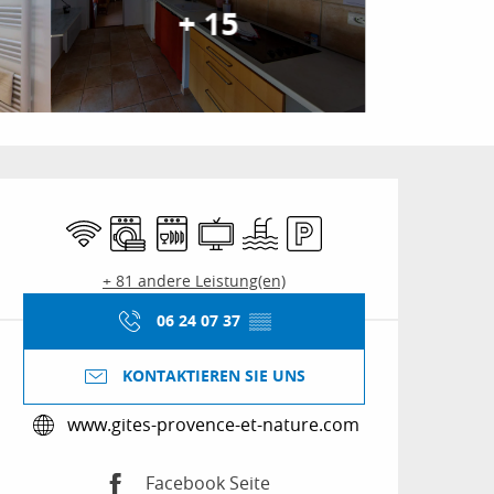
+ 15
Öffnungszeiten & Kon
Wi-Fi
Waschmaschine
Geschirrspülmaschine
Fernsehen
Schwimmbad
Parkplatz
+ 81 andere Leistung(en)
06 24 07 37
▒▒
KONTAKTIEREN SIE UNS
www.gites-provence-et-nature.com
Facebook Seite