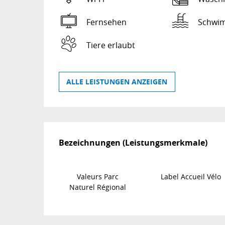
Fernsehen
Schwi
Tiere erlaubt
ALLE LEISTUNGEN ANZEIGEN
Leistungensmögl
Bezeichnungen (Leistungsmerkmale)
Bezeichnungen (Leistungsmerkmale)
Valeurs Parc
Label Accueil Vélo
Naturel Régional