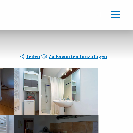
Voir les favoris
DE
Suche
Ajouter aux favoris
Teilen
Zu Favoriten hinzufügen