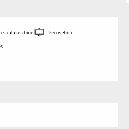
rrspülmaschine
Fernsehen
se