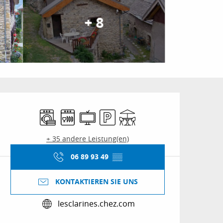
+ 8
Öffnungszeiten & Kon
Waschmaschine
Geschirrspülmaschine
Fernsehen
Parkplatz
Terrasse
+ 35 andere Leistung(en)
06 89 93 49
▒▒
KONTAKTIEREN SIE UNS
lesclarines.chez.com