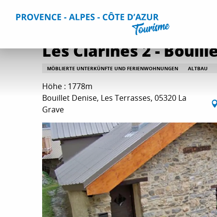
Aller
Home
Aufenthalt
Unterkünfte
Alle Gites und Vermi
au
contenu
principal
Les Clarines 2 - Bouill
MÖBLIERTE UNTERKÜNFTE UND FERIENWOHNUNGEN
ALTBAU
Höhe : 1778m
Bouillet Denise, Les Terrasses, 05320 La
Grave