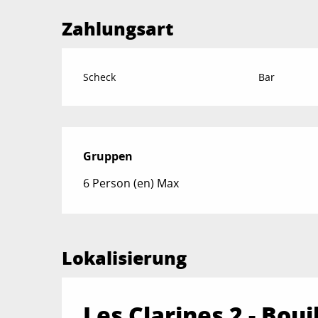
Zahlungsart
Scheck
Bar
Gruppen
Gruppen
6 Person (en) Max
Lokalisierung
Les Clarines 2 - Boui