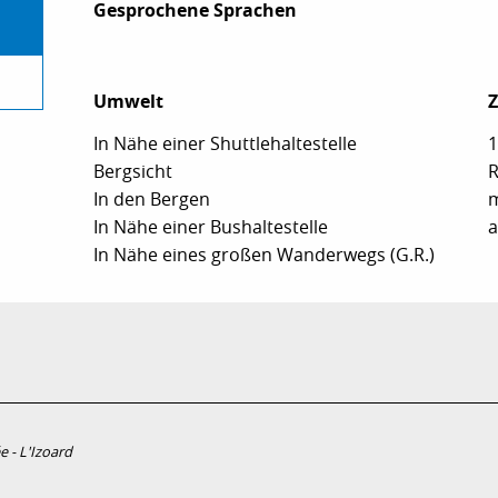
Gesprochene Sprachen
Gesprochene Sprachen
Umwelt
Umwelt
In Nähe einer Shuttlehaltestelle
1
Bergsicht
R
In den Bergen
m
In Nähe einer Bushaltestelle
a
In Nähe eines großen Wanderwegs (G.R.)
e - L'Izoard