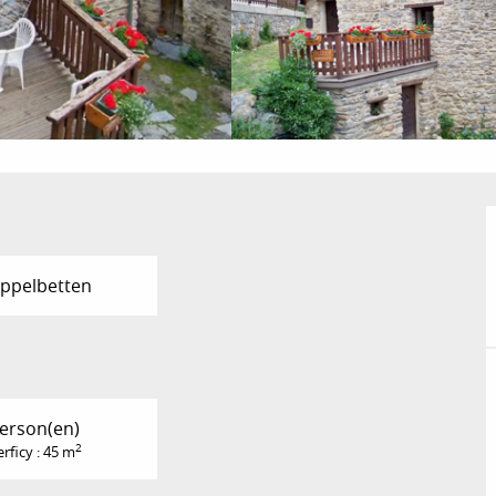
ppelbetten
Person(en)
2
rficy : 45 m