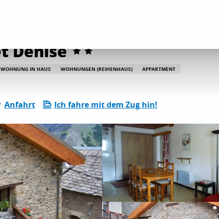
etungen
Les Clarines 2 - Bouillet Denise
et Denise
WOHNUNG IN HAUS
WOHNUNGEN (REIHENHAUS)
APPARTMENT
Anfahrt
Ich fahre mit dem Zug hin!