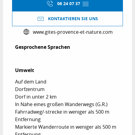
06 24 07 37
▒▒
KONTAKTIEREN SIE UNS
www.gites-provence-et-nature.com
Gesprochene Sprachen
Gesprochene Sprachen
Umwelt
Umwelt
Auf dem Land
Dorfzentrum
Dorf in unter 2 km
In Nähe eines großen Wanderwegs (G.R.)
Fahrradweg/-strecke in weniger als 500 m
Entfernung
Markierte Wanderroute in weniger als 500 m
Entfernung