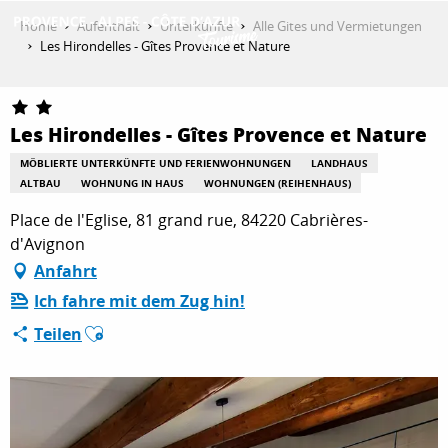
Aller
Home
Aufenthalt
Unterkünfte
Alle Gites und Vermietungen
au
Les Hirondelles - Gîtes Provence et Nature
contenu
ENTDECKEN
principal
Les Hirondelles - Gîtes Provence et Nature
AKTIVITÄTEN
MÖBLIERTE UNTERKÜNFTE UND FERIENWOHNUNGEN
LANDHAUS
ALTBAU
WOHNUNG IN HAUS
WOHNUNGEN (REIHENHAUS)
Place de l'Eglise, 81 grand rue, 84220 Cabrières-
AUFENTHALT
d'Avignon
Anfahrt
Ich fahre mit dem Zug hin!
ESPACE PRO
Ajouter aux favoris
Teilen