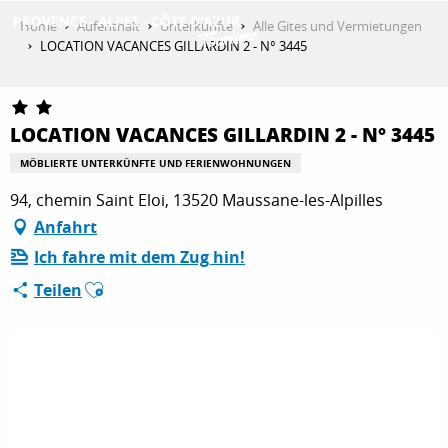
Aller
Home
Aufenthalt
Unterkünfte
Alle Gites und Vermietungen
au
LOCATION VACANCES GILLARDIN 2 - N° 3445
contenu
ENTDECKEN
principal
LOCATION VACANCES GILLARDIN 2 - N° 3445
AKTIVITÄTEN
MÖBLIERTE UNTERKÜNFTE UND FERIENWOHNUNGEN
94, chemin Saint Eloi, 13520 Maussane-les-Alpilles
Anfahrt
AUFENTHALT
Ich fahre mit dem Zug hin!
Ajouter aux favoris
Teilen
ESPACE PRO