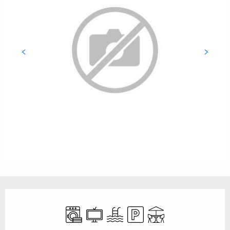
Öffnungszeiten & Kontaktdaten
Waschmaschine
Fernsehen
Schwimmbad
Parkplatz
Terrasse