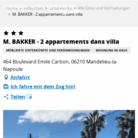
Aller
Home
Aufenthalt
Unterkünfte
Alle Gites und Vermietungen
au
M. BAKKER - 2 appartements dans villa
contenu
ENTDECKEN
principal
M. BAKKER - 2 appartements dans villa
AKTIVITÄTEN
MÖBLIERTE UNTERKÜNFTE UND FERIENWOHNUNGEN
WOHNUNG IN HAUS
464 Boulevard Emile Carbon, 06210 Mandelieu-la-
Napoule
AUFENTHALT
Anfahrt
Ich fahre mit dem Zug hin!
Ajouter aux favoris
ESPACE PRO
Teilen