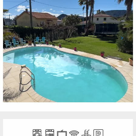
Öffnungszeiten & Kontaktdaten
Waschmaschine
Geschirrspülmaschine
Fernsehen
Wi-Fi
Schwimmbad
Parkplatz