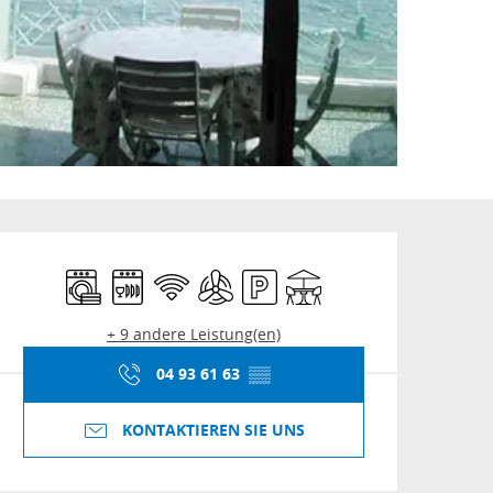
Öffnungszeiten & Kon
Waschmaschine
Geschirrspülmaschine
Wi-Fi
Klimaanlage
Parkplatz
Terrasse
+ 9 andere Leistung(en)
04 93 61 63
▒▒
KONTAKTIEREN SIE UNS