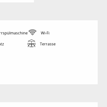
rrspülmaschine
Wi-Fi
atz
Terrasse