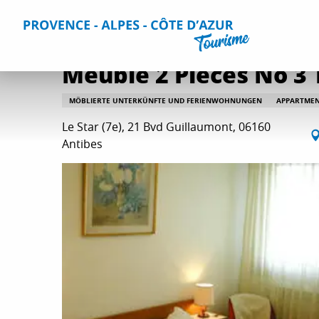
Aller
Home
Aufenthalt
Unterkünfte
Alle Gites und Vermi
au
contenu
principal
Meublé 2 Pièces No 3
MÖBLIERTE UNTERKÜNFTE UND FERIENWOHNUNGEN
APPARTME
Le Star (7e), 21 Bvd Guillaumont, 06160
Antibes