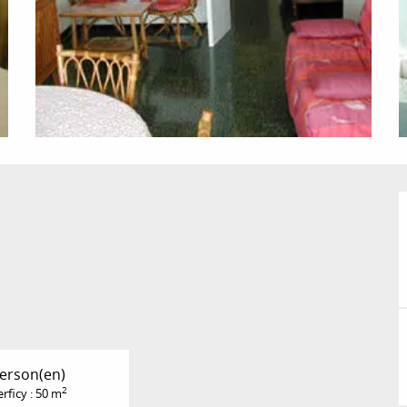
Person(en)
2
rficy : 50 m