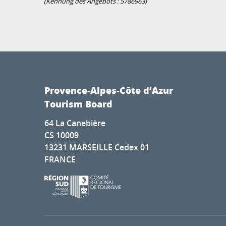
(Kennung des Angebots :
5786963
)
Provence-Alpes-Côte d’Azur
Tourism Board
64 La Canebière
CS 10009
13231 MARSEILLE Cedex 01
FRANCE