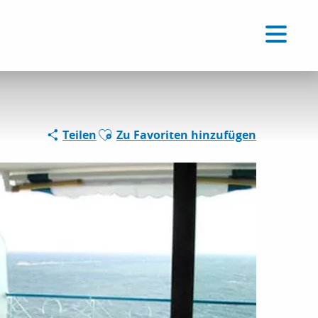
Voir les favoris
DE
Suche
Ajouter aux favoris
Teilen
Zu Favoriten hinzufügen