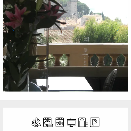
Öffnungszeiten & Kontaktdaten
Klimaanlage
Waschmaschine
Geschirrspülmaschine
Fernsehen
Aufzug
Parkplatz