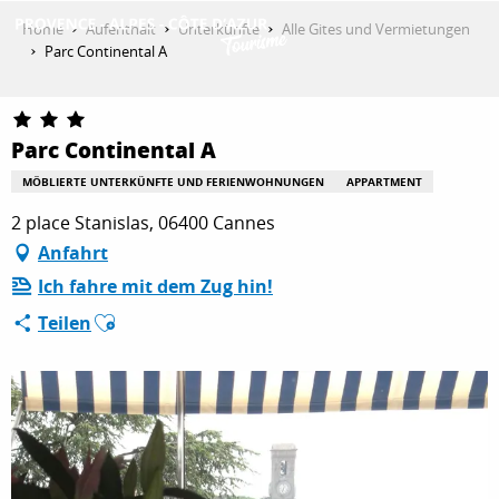
Aller
Home
Aufenthalt
Unterkünfte
Alle Gites und Vermietungen
au
Parc Continental A
contenu
ENTDECKEN
principal
Parc Continental A
AKTIVITÄTEN
MÖBLIERTE UNTERKÜNFTE UND FERIENWOHNUNGEN
APPARTMENT
2 place Stanislas, 06400 Cannes
Anfahrt
AUFENTHALT
Ich fahre mit dem Zug hin!
Ajouter aux favoris
Teilen
ESPACE PRO