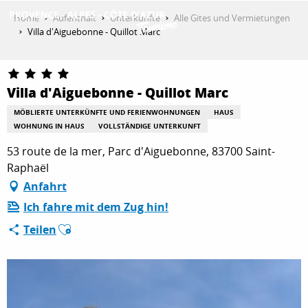
Aller
Home
Aufenthalt
Unterkünfte
Alle Gites und Vermietungen
au
Villa d'Aiguebonne - Quillot Marc
contenu
ENTDECKEN
principal
Villa d'Aiguebonne - Quillot Marc
AKTIVITÄTEN
MÖBLIERTE UNTERKÜNFTE UND FERIENWOHNUNGEN
HAUS
WOHNUNG IN HAUS
VOLLSTÄNDIGE UNTERKUNFT
53 route de la mer, Parc d'Aiguebonne, 83700 Saint-
AUFENTHALT
Raphaël
Anfahrt
Ich fahre mit dem Zug hin!
ESPACE PRO
Ajouter aux favoris
Teilen