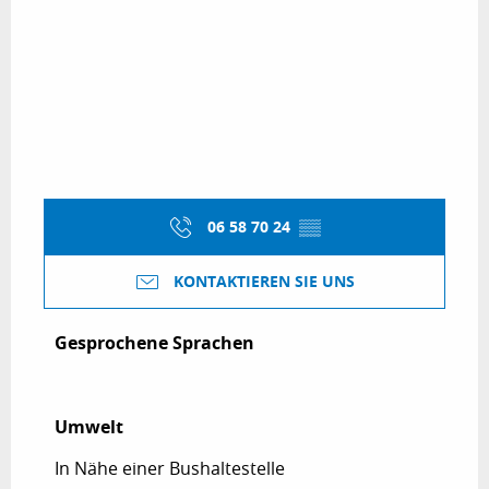
06 58 70 24
▒▒
KONTAKTIEREN SIE UNS
Gesprochene Sprachen
Gesprochene Sprachen
Umwelt
Umwelt
In Nähe einer Bushaltestelle