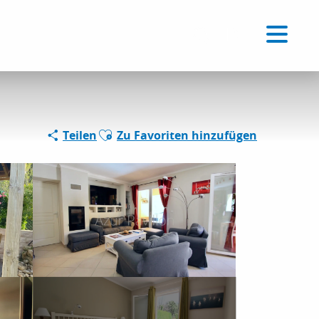
Voir les favoris
DE
Suche
Ajouter aux favoris
Teilen
Zu Favoriten hinzufügen