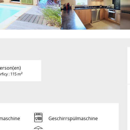
Person(en)
2
rficy : 115 m
maschine
Geschirrspülmaschine