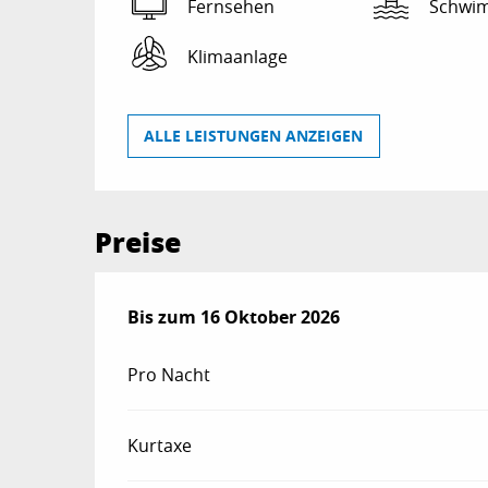
Fernsehen
Schwi
Klimaanlage
ALLE LEISTUNGEN ANZEIGEN
Preise
ab
Bis zum
11 April 2026
16 Oktober 2026
bis zum
16 Oktober 2026
Pro Nacht
Kurtaxe