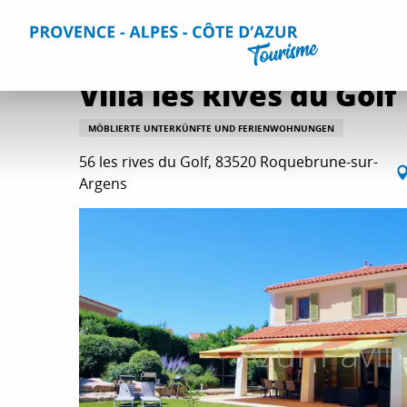
Aller
Home
Aufenthalt
Unterkünfte
Alle Gites und Vermi
au
contenu
principal
Villa les Rives du Golf
MÖBLIERTE UNTERKÜNFTE UND FERIENWOHNUNGEN
56 les rives du Golf, 83520 Roquebrune-sur-
Argens