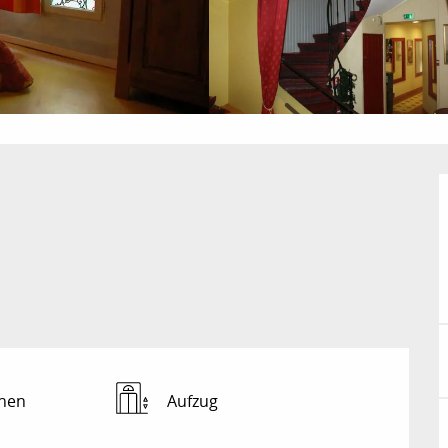
hen
Aufzug