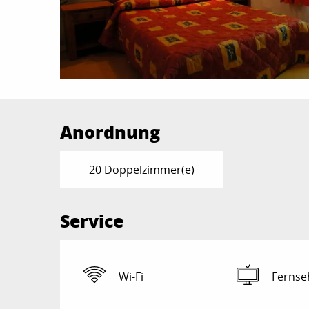
Anordnung
20 Doppelzimmer(e)
Service
Wi-Fi
Fernse