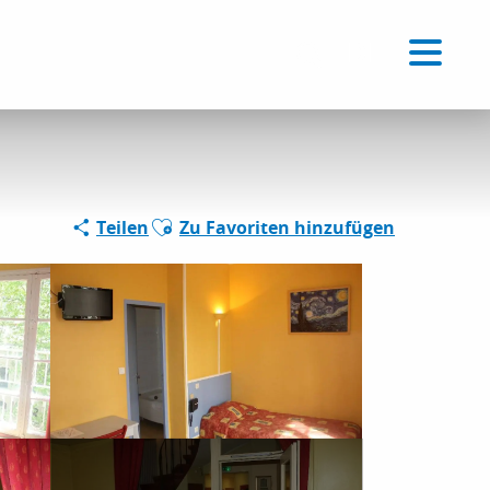
Voir les favoris
DE
Suche
Ajouter aux favoris
Teilen
Zu Favoriten hinzufügen