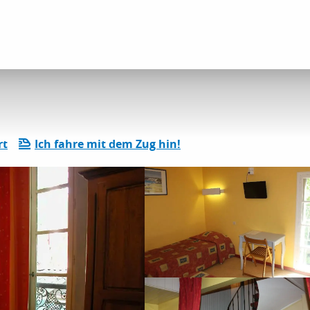
lizéa
rt
Ich fahre mit dem Zug hin!