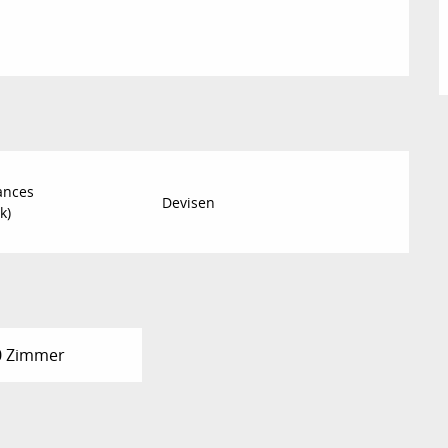
ances
Devisen
k)
0 Zimmer