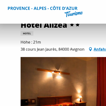
Aller
Home
Aufenthalt
Unterkünfte
Alle Hotels
Hotel A
au
contenu
principal
Hotel Alizéa
HOTEL
Höhe : 21m
38 cours Jean Jaurès, 84000 Avignon
Anfah