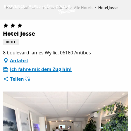
Aller
Home
Aufenthalt
Unterkünfte
Alle Hotels
Hotel Josse
au
contenu
ENTDECKEN
principal
Hotel Josse
HOTEL
AKTIVITÄTEN
8 boulevard James Wyllie, 06160 Antibes
Anfahrt
AUFENTHALT
Ich fahre mit dem Zug hin!
Ajouter aux favoris
Teilen
ESPACE PRO