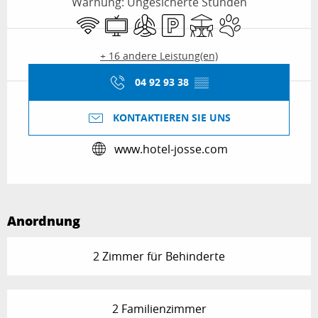
Warnung: Ungesicherte Stunden
Wi-Fi
Fernsehen
Klimaanlage
Parkplatz
Terrasse
Tiere erlaubt
+ 16 andere Leistung(en)
04 92 93 38
▒▒
KONTAKTIEREN SIE UNS
www.hotel-josse.com
Anordnung
2 Zimmer für Behinderte
2 Familienzimmer