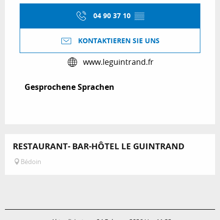
04 90 37 10
▒▒
KONTAKTIEREN SIE UNS
www.leguintrand.fr
Gesprochene Sprachen
Gesprochene Sprachen
RESTAURANT- BAR-HÔTEL LE GUINTRAND
Bédoin