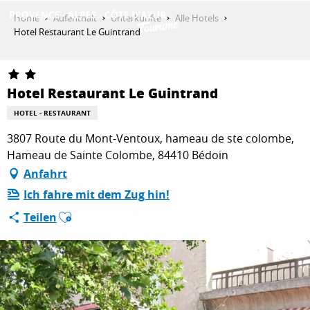
Aller
Home
Aufenthalt
Unterkünfte
Alle Hotels
au
Hotel Restaurant Le Guintrand
contenu
ENTDECKEN
principal
Hotel Restaurant Le Guintrand
AKTIVITÄTEN
HOTEL - RESTAURANT
3807 Route du Mont-Ventoux, hameau de ste colombe,
Hameau de Sainte Colombe, 84410 Bédoin
AUFENTHALT
Anfahrt
Ich fahre mit dem Zug hin!
Ajouter aux favoris
ESPACE PRO
Teilen