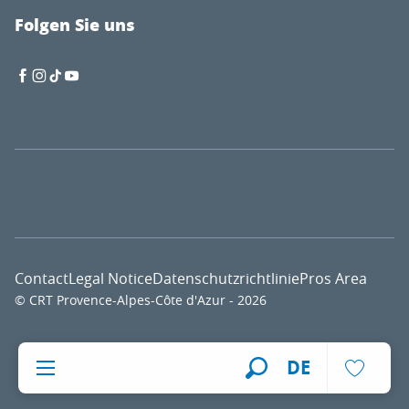
Folgen Sie uns
Contact
Legal Notice
Datenschutzrichtlinie
Pros Area
© CRT Provence-Alpes-Côte d'Azur - 2026
Voir l
DE
Suche