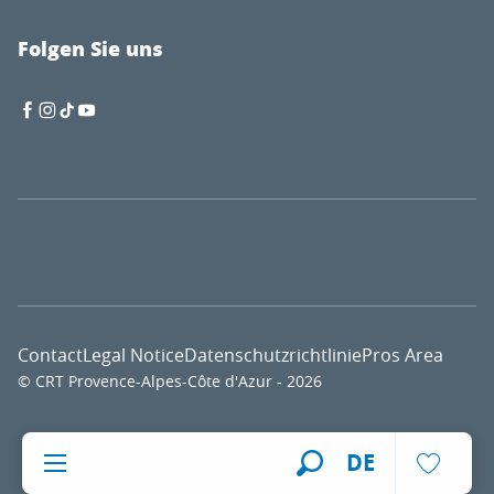
Folgen Sie uns
Contact
Legal Notice
Datenschutzrichtlinie
Pros Area
© CRT Provence-Alpes-Côte d'Azur - 2026
Voir l
DE