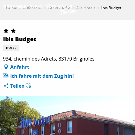
Aller
Home
Aufenthalt
Unterkünfte
Alle Hotels
Ibis Budget
au
contenu
ENTDECKEN
principal
Ibis Budget
AKTIVITÄTEN
HOTEL
934, chemin des Adrets, 83170 Brignoles
Anfahrt
AUFENTHALT
Ich fahre mit dem Zug hin!
Ajouter aux favoris
Teilen
ESPACE PRO