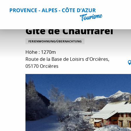
Aller
Home
Aufenthalt
Unterkünfte
Alle Unterkünfte
G
au
contenu
principal
Gîte de Chauffarel
FERIENWOHNUNG/ÜBERNACHTUNG
Höhe : 1270m
Route de la Base de Loisirs d'Orcières,
05170 Orcières