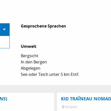
Gesprochene Sprachen
Gesprochene Sprachen
Umwelt
Umwelt
Bergsicht
In den Bergen
Abgelegen
See oder Teich unter 5 km Entf.
NS)
KID TRAÎNEAU NOMAD'E
Orcières