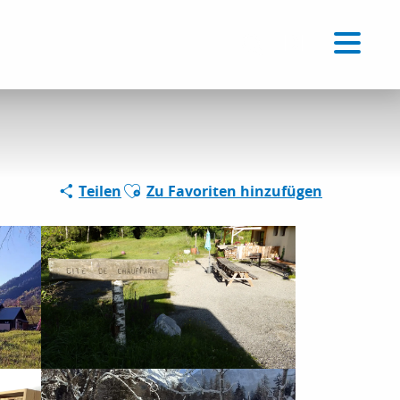
Voir les favoris
DE
Suche
Ajouter aux favoris
Teilen
Zu Favoriten hinzufügen