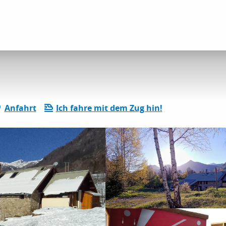
îte de Chauffarel
Anfahrt
Ich fahre mit dem Zug hin!