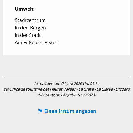
Umwelt
Umwelt
Stadtzentrum
In den Bergen
In der Stadt
Am Fuße der Pisten
Aktualisiert am 04 Juni 2026 Um 09:14
gei Office de tourisme des Hautes Vallées - La Grave - La Clarée - L'Izoard
(Kennung des Angebots :
226673
)
Einen Irrtum angeben