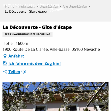
Aller
Home
Aufenthalt
Unterkünfte
Alle Unterkünfte
au
La Découverte - Gîte d'étape
contenu
ENTDECKEN
principal
La Découverte - Gîte d'étape
FERIENWOHNUNG/ÜBERNACHTUNG
AKTIVITÄTEN
Höhe : 1600m
1900 Route De La Clarée, Ville-Basse, 05100 Névache
Anfahrt
AUFENTHALT
Ich fahre mit dem Zug hin!
Ajouter aux favoris
Teilen
ESPACE PRO