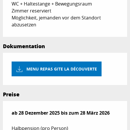
WC + Haltestange + Bewegungsraum
Zimmer reserviert
Möglichkeit, jemanden vor dem Standort
abzusetzen
Dokumentation
MENU REPAS GITE LA DÉCOUVERTE
Preise
ab
ab
28 Dezember 2025
28 Dezember 2025
bis zum
bis zum
28 März 2026
28 März 2026
Halbpension (pro Person)