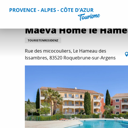
Aller
Home
Aufenthalt
Unterkünfte
Alle Unterkünfte
M
au
contenu
principal
Maeva Home le Hame
TOURISTENRESIDENZ
Rue des micocouliers, Le Hameau des
Issambres, 83520 Roquebrune-sur-Argens