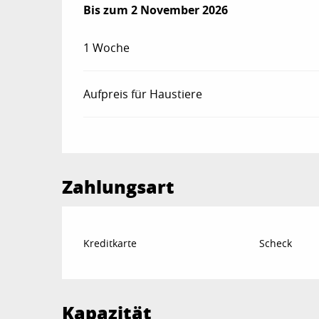
ab
Bis zum
28 März 2026
2 November 2026
bis zum
2 November 202
1 Woche
Aufpreis für Haustiere
Zahlungsart
Kreditkarte
Scheck
Kapazität