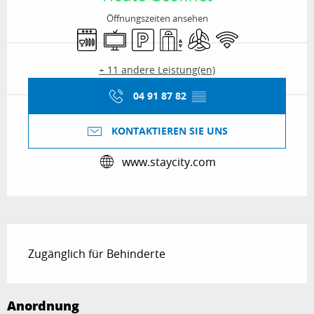
Öffnungszeiten ansehen
Geschirrspülmaschine
Fernsehen
Parkplatz
Aufzug
Klimaanlage
Wi-Fi
+ 11 andere Leistung(en)
04 91 87 82
▒▒
KONTAKTIEREN SIE UNS
www.staycity.com
Beschreibung
Zugänglich für Behinderte
Anordnung