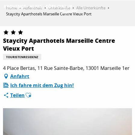
Aller
Home
Aufenthalt
Unterkünfte
Alle Unterkünfte
au
Staycity Aparthotels Marseille Centre Vieux Port
contenu
ENTDECKEN
principal
Staycity Aparthotels Marseille Centre
Vieux Port
AKTIVITÄTEN
TOURISTENRESIDENZ
4 Place Bertas, 11 Rue Sainte-Barbe, 13001 Marseille 1er
AUFENTHALT
Anfahrt
Ich fahre mit dem Zug hin!
Ajouter aux favoris
ESPACE PRO
Teilen