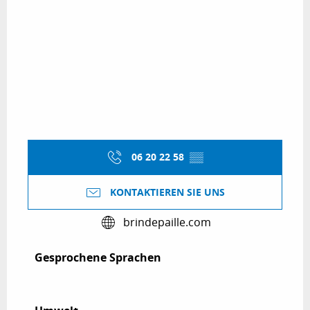
06 20 22 58
▒▒
KONTAKTIEREN SIE UNS
brindepaille.com
Gesprochene Sprachen
Gesprochene Sprachen