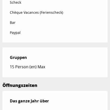
Scheck
Chèque Vacances (Ferienscheck)
Bar
Paypal
Gruppen
Gruppen
15 Person (en) Max
Öffnungszeiten
Das ganze Jahr über
Das ganze Jahr über