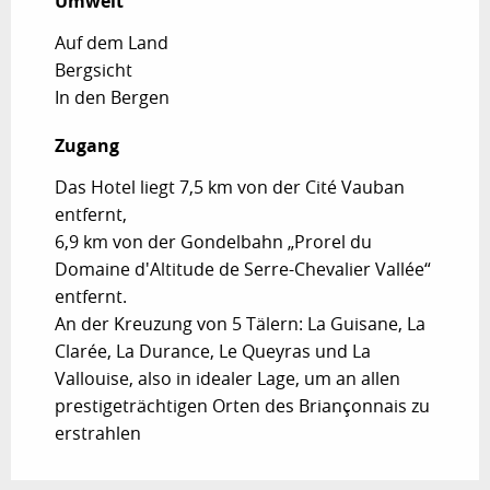
Umwelt
Umwelt
Auf dem Land
Bergsicht
In den Bergen
Zugang
Zugang
Das Hotel liegt 7,5 km von der Cité Vauban
entfernt,
6,9 km von der Gondelbahn „Prorel du
Domaine d'Altitude de Serre-Chevalier Vallée“
entfernt.
An der Kreuzung von 5 Tälern: La Guisane, La
Clarée, La Durance, Le Queyras und La
Vallouise, also in idealer Lage, um an allen
prestigeträchtigen Orten des Briançonnais zu
erstrahlen