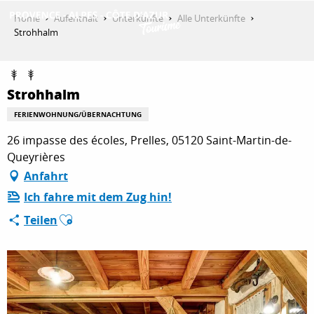
Aller
Home
Aufenthalt
Unterkünfte
Alle Unterkünfte
au
Strohhalm
contenu
ENTDECKEN
principal
Strohhalm
AKTIVITÄTEN
FERIENWOHNUNG/ÜBERNACHTUNG
26 impasse des écoles, Prelles, 05120 Saint-Martin-de-
Queyrières
AUFENTHALT
Anfahrt
Ich fahre mit dem Zug hin!
Ajouter aux favoris
ESPACE PRO
Teilen