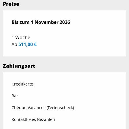
Preise
ab
Bis zum
3 April 2026
1 November 2026
bis zum
1 November 2026
1 Woche
Ab
511,00 €
Zahlungsart
Kreditkarte
Bar
Chèque Vacances (Ferienscheck)
Kontaktloses Bezahlen