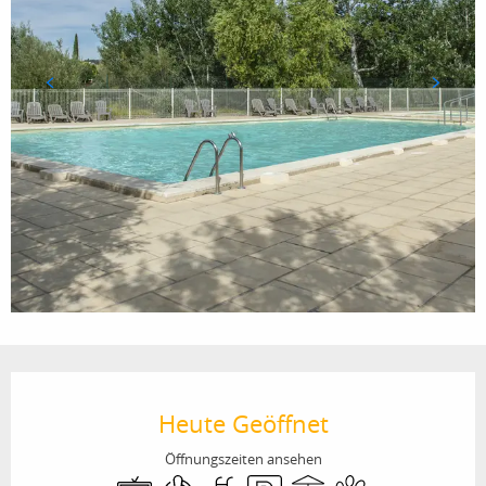
Öffnungszeiten & Kontaktdaten
Heute Geöffnet
Öffnungszeiten ansehen
Fernsehen
Klimaanlage
Schwimmbad
Parkplatz
Terrasse
Tiere erlaubt