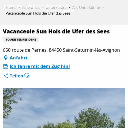
Aller
Home
Aufenthalt
Unterkünfte
Alle Unterkünfte
au
Vacanceole Sun Hols die Ufer des Sees
contenu
ENTDECKEN
principal
Vacanceole Sun Hols die Ufer des Sees
TOURISTENRESIDENZ
AKTIVITÄTEN
650 route de Pernes, 84450 Saint-Saturnin-lès-Avignon
Anfahrt
Ich fahre mit dem Zug hin!
AUFENTHALT
Ajouter aux favoris
Teilen
ESPACE PRO