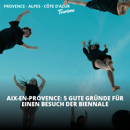
Aller
au
contenu
ENTDECKEN
principal
AKTIVITÄTEN
AUFENTHALT
ESPACE PRO
AIX-EN-PROVENCE: 5 GUTE GRÜNDE FÜR
EINEN BESUCH DER BIENNALE