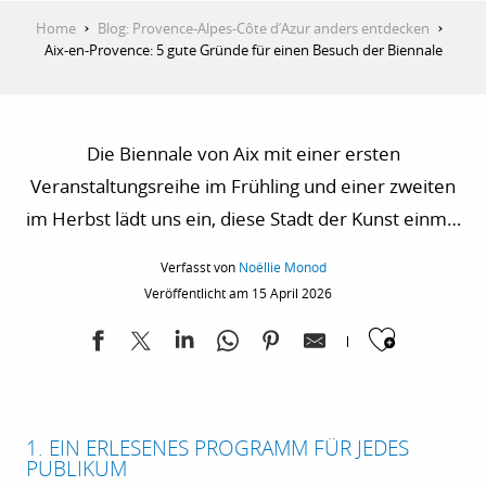
Home
Blog: Provence-Alpes-Côte d’Azur anders entdecken
Aix-en-Provence: 5 gute Gründe für einen Besuch der Biennale
Die Biennale von Aix mit einer ersten
Veranstaltungsreihe im Frühling und einer zweiten
im Herbst lädt uns ein, diese Stadt der Kunst einmal
anders kennen zu lernen. Kulturerbe,
Verfasst von
Noëllie Monod
zeitgenössisches Kunstschaffen, italienische
Veröffentlicht am 15 April 2026
Akzente und feine provenzalische Lebensart: die
Ajoute
Biennale verwandelt Aix-en-Provence und ihre
Umgebung in ein weitläufiges Gelände kultureller
Entdeckungen.
1. EIN ERLESENES PROGRAMM FÜR JEDES
PUBLIKUM