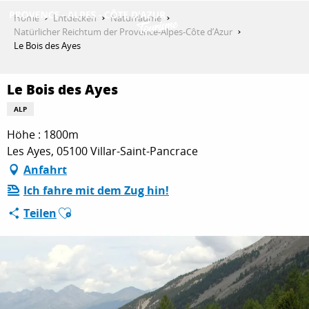
Aller
Home
Entdecken
Naturräume
au
Natürlicher Reichtum der Provence-Alpes-Côte d’Azur
contenu
Le Bois des Ayes
ENTDECKEN
principal
Le Bois des Ayes
AKTIVITÄTEN
ALP
Höhe : 1800m
Les Ayes, 05100 Villar-Saint-Pancrace
AUFENTHALT
Anfahrt
Ich fahre mit dem Zug hin!
Ajouter aux favoris
Teilen
ESPACE PRO