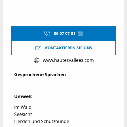
06 07 07 31
▒▒
KONTAKTIEREN SIE UNS
www.hautesvallees.com
Gesprochene Sprachen
Gesprochene Sprachen
Umwelt
Umwelt
Im Wald
Seesicht
Herden und Schutzhunde