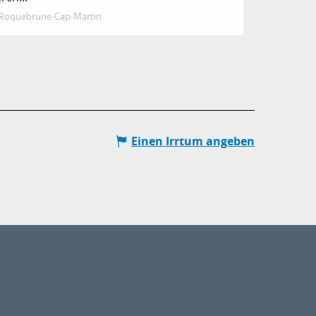
Roquebrune-Cap-Martin
Einen Irrtum angeben