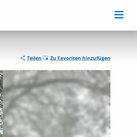
Voir les favoris
DE
Suche
Ajouter aux favoris
Teilen
Zu Favoriten hinzufügen