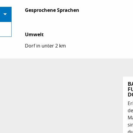
Gesprochene Sprachen
Gesprochene Sprachen
Umwelt
Umwelt
Dorf in unter 2 km
B
F
O
Er
de
Ma
si
du