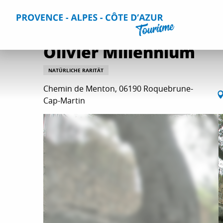
Aller
Home
Entdecken
Naturräume
Natürlicher Reichtum
au
contenu
principal
Olivier Millennium
NATÜRLICHE RARITÄT
Chemin de Menton, 06190 Roquebrune-
Cap-Martin