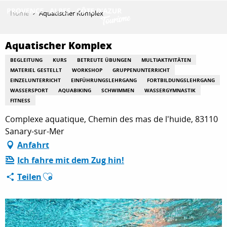
Aller
Home
Aquatischer Komplex
au
contenu
ENTDECKEN
principal
Aquatischer Komplex
BEGLEITUNG
KURS
BETREUTE ÜBUNGEN
MULTIAKTIVITÄTEN
MATERIEL GESTELLT
WORKSHOP
GRUPPENUNTERRICHT
AKTIVITÄTEN
EINZELUNTERRICHT
EINFÜHRUNGSLEHRGANG
FORTBILDUNGSLEHRGANG
WASSERSPORT
AQUABIKING
SCHWIMMEN
WASSERGYMNASTIK
FITNESS
Complexe aquatique, Chemin des mas de l'huide, 83110
AUFENTHALT
Sanary-sur-Mer
Anfahrt
ESPACE PRO
Ich fahre mit dem Zug hin!
Ajouter aux favoris
Teilen